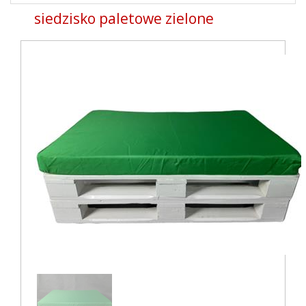
naviga
siedzisko paletowe zielone