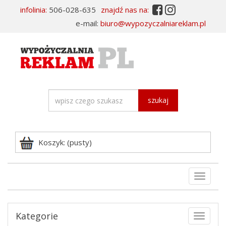


infolinia:
506-028-635
znajdź nas na:
e-mail:
biuro@wypozyczalniareklam.pl
szukaj
Koszyk: (pusty)
Rozwi
nawiga
Kategorie
Toggle