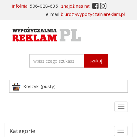


infolinia:
506-028-635
znajdź nas na:
e-mail:
biuro@wypozyczalniareklam.pl
szukaj
Koszyk: (pusty)
Rozwi
nawiga
Kategorie
Toggle