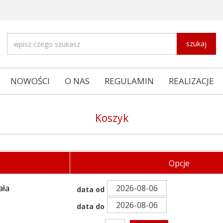
szukaj
NOWOŚCI
O NAS
REGULAMIN
REALIZACJE
Koszyk
Opcje
ała
data od
data do