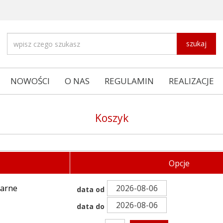
szukaj
NOWOŚCI
O NAS
REGULAMIN
REALIZACJE
Koszyk
Opcje
zarne
data od
data do