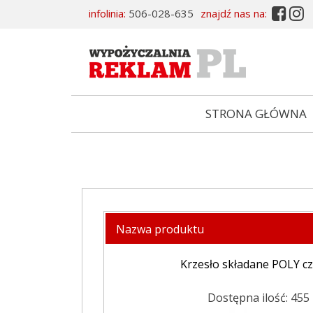


infolinia:
506-028-635
znajdź nas na:
STRONA GŁÓWNA
Nazwa produktu
Krzesło składane POLY c
Dostępna ilość: 455